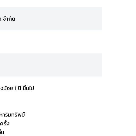
ท จำกัด
้อย 1 ปี ขึ้นไป
หาริมทรัพย์
ครั้ง
่น