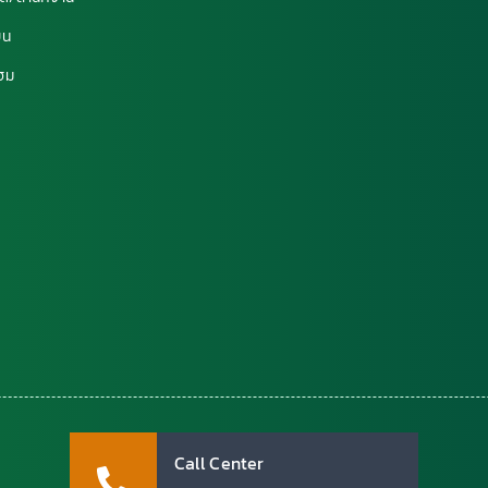
ยน
โฮม
ด
Call Center