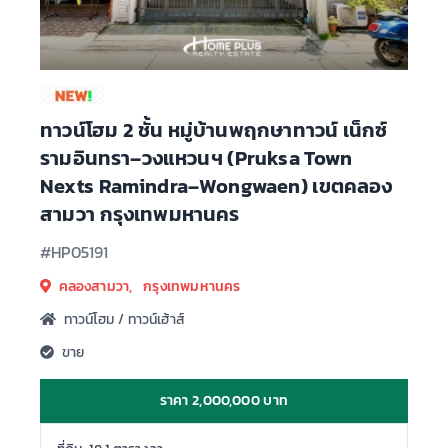
ทาวน์โฮม 2 ชั้น หมู่บ้านพฤกษาทาวน์ เน็กซ์
รามอินทรา–วงแหวนฯ (Pruksa Town
Nexts Ramindra–Wongwaen) เขตคลอง
สามวา กรุงเทพมหานคร
#HP05191
คลองสามวา, กรุงเทพมหานคร
ทาวน์โฮม / ทาวน์เฮ้าส์
ขาย
ราคา 2,000,000 บาท