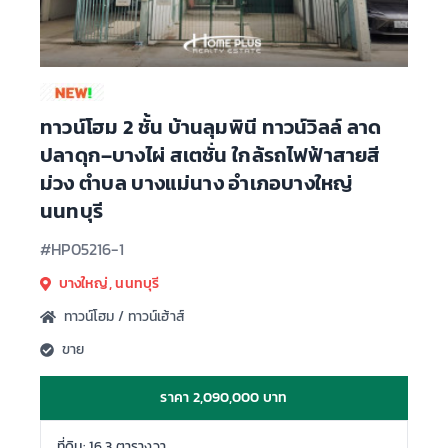
ทาวน์โฮม 2 ชั้น บ้านลุมพินี ทาวน์วิลล์ ลาด
ปลาดุก–บางไผ่ สเตชั่น ใกล้รถไฟฟ้าสายสี
ม่วง ตำบล บางแม่นาง อำเภอบางใหญ่
นนทบุรี
#HP05216-1
บางใหญ่, นนทบุรี
ทาวน์โฮม / ทาวน์เฮ้าส์
ขาย
ราคา 2,090,000 บาท
ที่ดิน: 16.3 ตารางวา