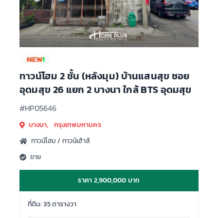
ทาวน์โฮม 2 ชั้น (หลังมุม) บ้านแสนสุข ซอย
อุดมสุข 26 แยก 2 บางนา ใกล้ BTS อุดมสุข
#HP05646
บางนา, กรุงเทพมหานคร
ทาวน์โฮม / ทาวน์เฮ้าส์
ขาย
ราคา 2,900,000 บาท
ที่ดิน: 35 ตารางวา