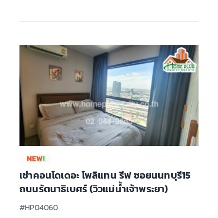
เช่าคอนโดเดอะ โพลิแทน รีฟ ซอยนนทบุรี15
ถนนรัตนาธิเบศร์ (วิวแม่น้ำเจ้าพระยา)
#HP04060