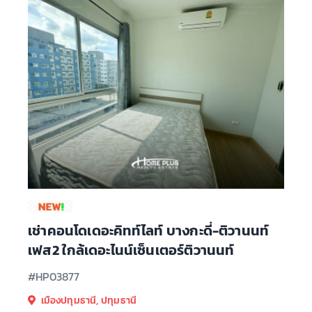
เช่าคอนโดเดอะคิทท์ไลท์ บางกะดี่-ติวานนท์
เฟส2 ใกล้เดอะไนน์เซ็นเตอร์ติวานนท์
#HP03877
เมืองปทุมธานี, ปทุมธานี